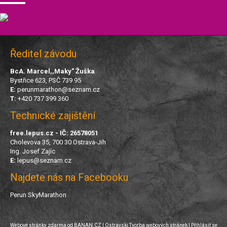
Ředitel závodu
BcA. Marcel,,Maky" Žuška
Bystřice 623, PSČ 739 95
E:
perunmarathon@seznam.cz
T:
+420 737 399 360
Technické zajištění
free.lepus.cz - IČ: 26578051
Cholevova 35, 700 30 Ostrava-Jih
Ing. Josef Zajíc
E:
l
epus@seznam.cz
Najdete nás na Facebooku
Perun SkyMarathon
Webové stránky zdarma
od
BANAN.CZ
|
Ostravski Tvorba webových stránek
|
Přihlásit se