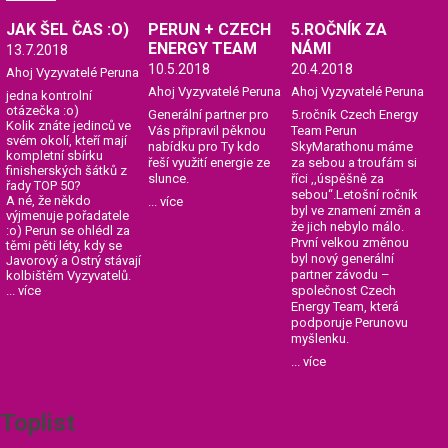
JAK ŠEL ČAS :O)
PERUN + CZECH
5.ROČNÍK ZA
ENERGY TEAM
NÁMI
13.7.2018
10.5.2018
20.4.2018
Ahoj Vyzyvatelé Peruna
Ahoj Vyzyvatelé Peruna
Ahoj Vyzyvatelé Peruna
jedna kontrolní
otázečka :o)
Generální partner pro
5.ročník Czech Energy
Kolik znáte jedinců ve
Vás připravil pěknou
Team Perun
svém okolí, kteří mají
nabídku pro Ty kdo
SkyMarathonu máme
kompletní sbírku
řeší využití energie ze
za sebou a troufám si
finisherských šátků z
slunce.
říci ,,úspěšně za
řady TOP 50?
sebou“.Letošní ročník
A né, že někdo
... více
byl ve znamení změn a
výjmenuje pořadatele
že jich nebylo málo.
:o) Perun se ohlédl za
První velkou změnou
těmi pěti léty, kdy se
byl nový generální
Javorový a Ostrý stávají
partner závodu –
kolbištěm Vyzyvatelů.
...
více
společnost Czech
Energy Team, která
podporuje Perunovu
myšlenku.
... více
Toplist